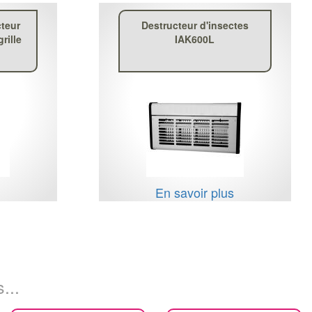
teur
Destructeur d'insectes
rille
IAK600L
s
En savoir plus
...