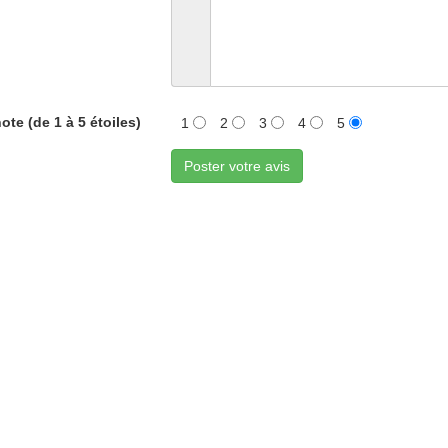
ote (de 1 à 5 étoiles)
1
2
3
4
5
Poster votre avis