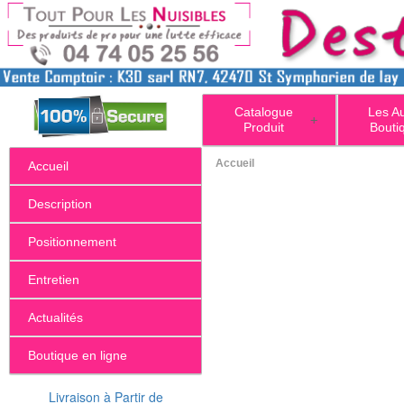
Catalogue
Les A
+
Produit
Bouti
Accueil
Accueil
Description
Positionnement
Entretien
Actualités
Boutique en ligne
Livraison à Partir de