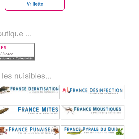
Vrillette
utique ...
les nuisibles...