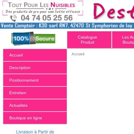
Catalogue
Les A
+
Produit
Bouti
Accueil
Accueil
Description
Positionnement
Entretien
Actualités
Boutique en ligne
Livraison à Partir de