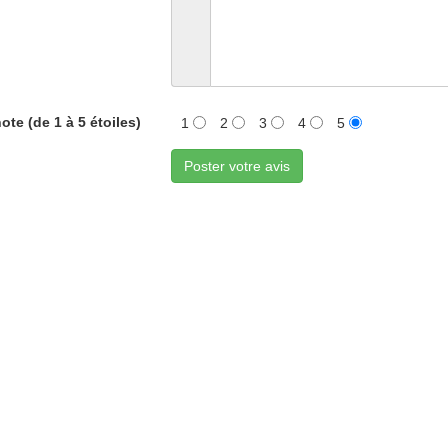
ote (de 1 à 5 étoiles)
1
2
3
4
5
Poster votre avis