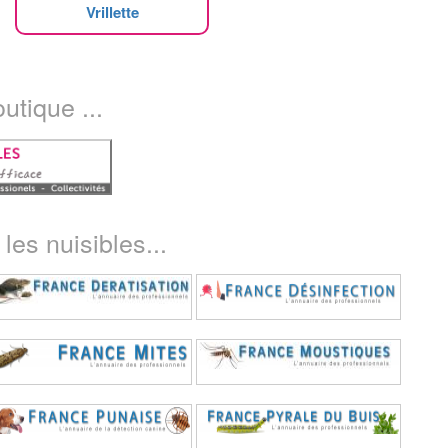
Vrillette
utique ...
les nuisibles...